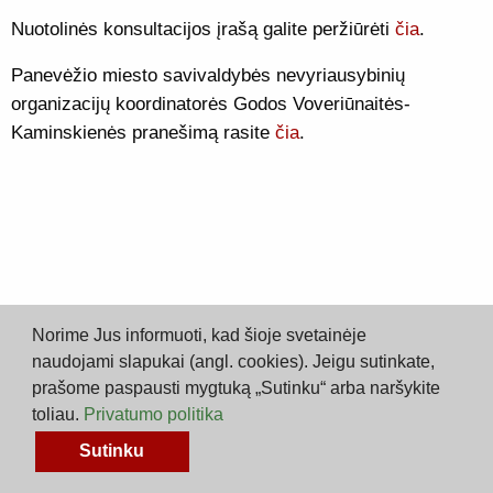
Nuotolinės konsultacijos įrašą galite peržiūrėti
čia
.
Panevėžio miesto savivaldybės nevyriausybinių
organizacijų koordinatorės Godos Voveriūnaitės-
Kaminskienės pranešimą rasite
čia
.
Norime Jus informuoti, kad šioje svetainėje
naudojami slapukai (angl. cookies). Jeigu sutinkate,
prašome paspausti mygtuką „Sutinku“ arba naršykite
toliau.
Privatumo politika
CONSUL, 2026 |
Privatumo politika
|
Pritaikymas vartojimui
Sutinku