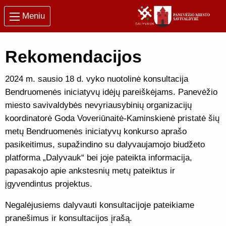
Meniu
Rekomendacijos
2024 m. sausio 18 d. vyko nuotolinė konsultacija
Bendruomenės iniciatyvų idėjų pareiškėjams. Panevėžio
miesto savivaldybės nevyriausybinių organizacijų
koordinatorė Goda Voveriūnaitė-Kaminskienė pristatė šių
metų Bendruomenės iniciatyvų konkurso aprašo
pasikeitimus, supažindino su dalyvaujamojo biudžeto
platforma „Dalyvauk“ bei joje pateikta informacija,
papasakojo apie ankstesnių metų pateiktus ir
įgyvendintus projektus.
Negalėjusiems dalyvauti konsultacijoje pateikiame
pranešimus ir konsultacijos įrašą.